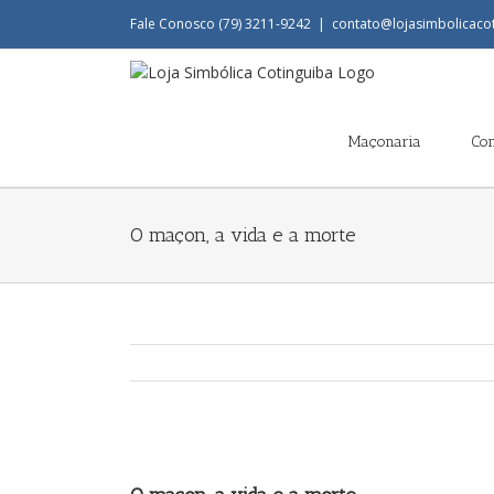
Fale Conosco (79) 3211-9242
|
contato@lojasimbolicaco
Maçonaria
Co
O maçon, a vida e a morte
View
Larger