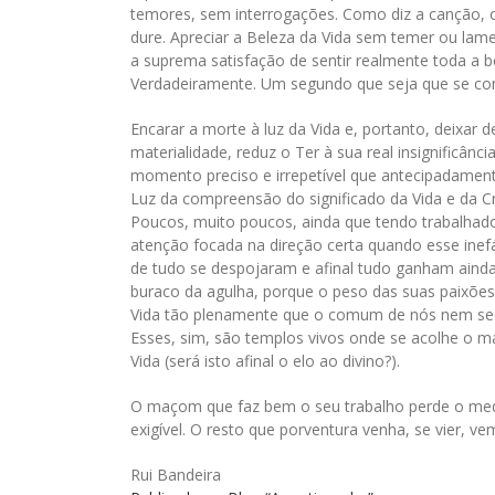
temores, sem interrogações. Como diz a canção, 
dure. Apreciar a Beleza da Vida sem temer ou lam
a suprema satisfação de sentir realmente toda a be
Verdadeiramente. Um segundo que seja que se cons
Encarar a morte à luz da Vida e, portanto, deixar 
materialidade, reduz o Ter à sua real insignificân
momento preciso e irrepetível que antecipadamen
Luz da compreensão do significado da Vida e da Cr
Poucos, muito poucos, ainda que tendo trabalhado
atenção focada na direção certa quando esse ine
de tudo se despojaram e afinal tudo ganham ainda
buraco da agulha, porque o peso das suas paixões 
Vida tão plenamente que o comum de nós nem seque
Esses, sim, são templos vivos onde se acolhe o ma
Vida (será isto afinal o elo ao divino?).
O maçom que faz bem o seu trabalho perde o medo
exigível. O resto que porventura venha, se vier, 
Rui Bandeira