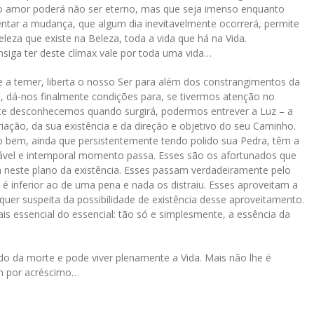
o amor poderá não ser eterno, mas que seja imenso enquanto
entar a mudança, que algum dia inevitavelmente ocorrerá, permite
leza que existe na Beleza, toda a vida que há na Vida.
iga ter deste clímax vale por toda uma vida…
de a temer, liberta o nosso Ser para além dos constrangimentos da
cia, dá-nos finalmente condições para, se tivermos atenção no
te desconhecemos quando surgirá, podermos entrever a Luz – a
iação, da sua existência e da direção e objetivo do seu Caminho.
 bem, ainda que persistentemente tendo polido sua Pedra, têm a
fável e intemporal momento passa. Esses são os afortunados que
 neste plano da existência. Esses passam verdadeiramente pelo
é inferior ao de uma pena e nada os distraiu. Esses aproveitam a
r suspeita da possibilidade de existência desse aproveitamento.
is essencial do essencial: tão só e simplesmente, a essência da
 da morte e pode viver plenamente a Vida. Mais não lhe é
vem por acréscimo…