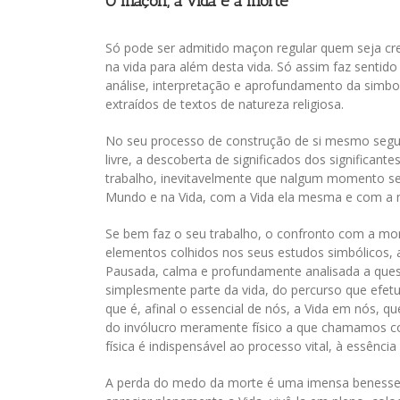
O maçon, a vida e a morte
Image
Só pode ser admitido maçon regular quem seja cre
na vida para além desta vida. Só assim faz sentido
análise, interpretação e aprofundamento da simb
extraídos de textos de natureza religiosa.
No seu processo de construção de si mesmo segu
livre, a descoberta de significados dos significant
trabalho, inevitavelmente que nalgum momento se 
Mundo e na Vida, com a Vida ela mesma e com a m
Se bem faz o seu trabalho, o confronto com a morte
elementos colhidos nos seus estudos simbólicos, a
Pausada, calma e profundamente analisada a quest
simplesmente parte da vida, do percurso que efetu
que é, afinal o essencial de nós, a Vida em nós, 
do invólucro meramente físico a que chamamos c
física é indispensável ao processo vital, à essênci
A perda do medo da morte é uma imensa benesse co