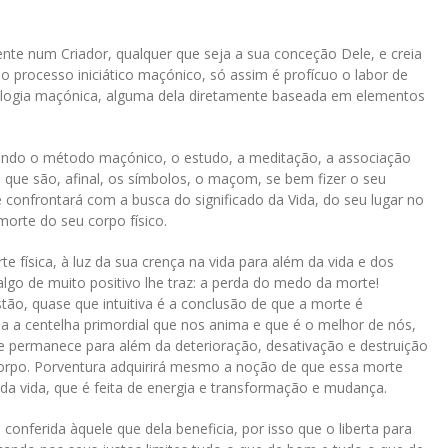
nte num Criador, qualquer que seja a sua conceção Dele, e creia
 o processo iniciático maçónico, só assim é profícuo o labor de
ologia maçónica, alguma dela diretamente baseada em elementos
ndo o método maçónico, o estudo, a meditação, a associação
es que são, afinal, os símbolos, o maçom, se bem fizer o seu
confrontará com a busca do significado da Vida, do seu lugar no
orte do seu corpo físico.
 física, à luz da sua crença na vida para além da vida e dos
lgo de muito positivo lhe traz: a perda do medo da morte!
ão, quase que intuitiva é a conclusão de que a morte é
a a centelha primordial que nos anima e que é o melhor de nós,
que permanece para além da deterioração, desativação e destruição
orpo. Porventura adquirirá mesmo a noção de que essa morte
a da vida, que é feita de energia e transformação e mudança.
nferida àquele que dela beneficia, por isso que o liberta para