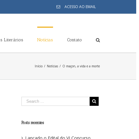
ACESSO AO EMAIL
s Literários
Notícias
Contato
Início
/
Notícias
/
O maçon, a vida e a morte
Posts recentes
Lançado o Edital do VI Concurso