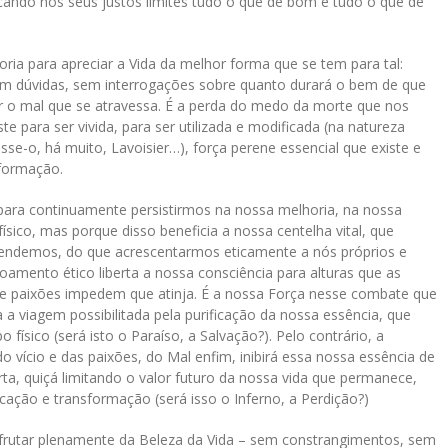
ocando nos seus justos limites tudo o que de bom e tudo o que de
ia para apreciar a Vida da melhor forma que se tem para tal:
m dúvidas, sem interrogações sobre quanto durará o bem de que
ar o mal que se atravessa. É a perda do medo da morte que nos
ste para ser vivida, para ser utilizada e modificada (na natureza
sse-o, há muito, Lavoisier…), força perene essencial que existe e
sformação.
ara continuamente persistirmos na nossa melhoria, na nossa
ísico, mas porque disso beneficia a nossa centelha vital, que
prendemos, do que acrescentarmos eticamente a nós próprios e
oamento ético liberta a nossa consciência para alturas que as
s e paixões impedem que atinja. É a nossa Força nesse combate que
a a viagem possibilitada pela purificação da nossa essência, que
 físico (será isto o Paraíso, a Salvação?). Pelo contrário, a
do vício e das paixões, do Mal enfim, inibirá essa nossa essência de
berta, quiçá limitando o valor futuro da nossa vida que permanece,
cação e transformação (será isso o Inferno, a Perdição?)
rutar plenamente da Beleza da Vida – sem constrangimentos, sem