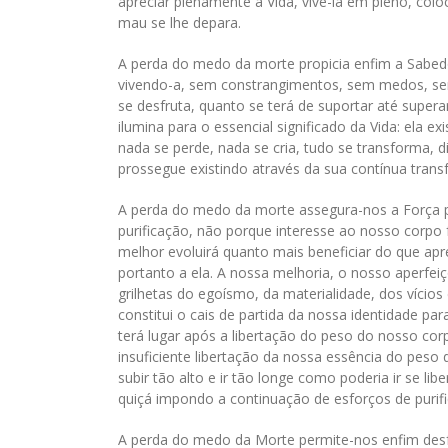
apreciar plenamente a Vida, vivê-la em pleno, col
mau se lhe depara.
A perda do medo da morte propicia enfim a Sabedor
vivendo-a, sem constrangimentos, sem medos, se
se desfruta, quanto se terá de suportar até super
ilumina para o essencial significado da Vida: ela exi
nada se perde, nada se cria, tudo se transforma, di
prossegue existindo através da sua contínua tran
A perda do medo da morte assegura-nos a Força p
purificação, não porque interesse ao nosso corpo f
melhor evoluirá quanto mais beneficiar do que a
portanto a ela. A nossa melhoria, o nosso aperfeiç
grilhetas do egoísmo, da materialidade, dos vício
constitui o cais de partida da nossa identidade par
terá lugar após a libertação do peso do nosso corpo
insuficiente libertação da nossa essência do peso 
subir tão alto e ir tão longe como poderia ir se li
quiçá impondo a continuação de esforços de purifi
A perda do medo da Morte permite-nos enfim desf