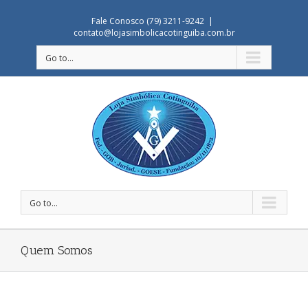
Fale Conosco (79) 3211-9242
|
contato@lojasimbolicacotinguiba.com.br
Go to...
Go to...
Quem Somos