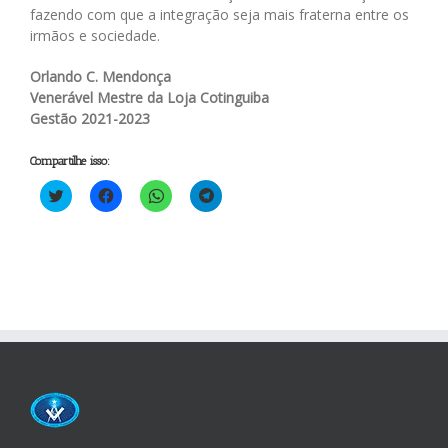
fazendo com que a integração seja mais fraterna entre os
irmãos e sociedade.
Orlando C. Mendonça
Venerável Mestre da Loja Cotinguiba
Gestão 2021-2023
Compartilhe isso:
Clique
Clique
Clique
Clique
para
para
para
para
compartilhar
compartilhar
compartilhar
compartilhar
no
no
no
no
Twitter(abre
Facebook(abre
WhatsApp(abre
Telegram(abre
em
em
em
em
nova
nova
nova
nova
janela)
janela)
janela)
janela)