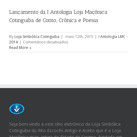
Lançamento da I Antologia Loja Maçônica
Cotinguiba de Conto, Crônica e Poesia
By
Loja Simbólica Cotinguiba
|
maio 12th, 2015
|
I Antologia LMC ­
em
2014
|
Comentários desativados
Lançamento
Read More
da
I
Antologia
Loja
Maçônica
Cotinguiba
de
Conto,
Crônica
e
Poesia
Seja bem-vindo a este sítio eletrônico da Loja Simbólica
Cotinguiba do Rito Escocês Antigo e Aceito que é a Loja
Maçônica mais antiga do Estado de Sergipe, fundada em