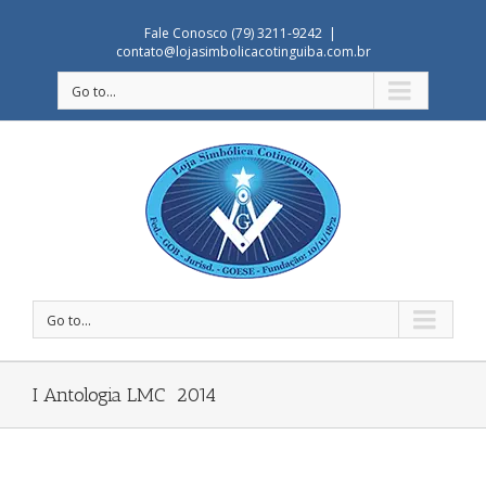
Fale Conosco (79) 3211-9242
|
contato@lojasimbolicacotinguiba.com.br
Go to...
Go to...
I Antologia LMC ­ 2014