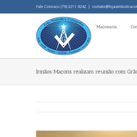
Fale Conosco (79) 3211-9242
|
contato@lojasimbolicaco
Maçonaria
Co
Irmãos Maçons realizam reunião com Grão
View