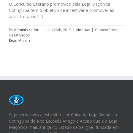
O Concurso Literário promovido pela Loja Maçônica
Cotinguiba tem o objetivo de incentivar e promover as
artes literárias [...]
By
Administrador
|
julho 20th, 2019
|
Notícias
|
Comentários
em
desativados
Participe
Read More
do
V
Concurso
Literário
da
Loja
Maçônica
Cotinguiba
Seja bem-vindo a este sítio eletrônico da Loja Simbólica
Cotinguiba do Rito Escocês Antigo e Aceito que é a Loja
Maçônica mais antiga do Estado de Sergipe, fundada em