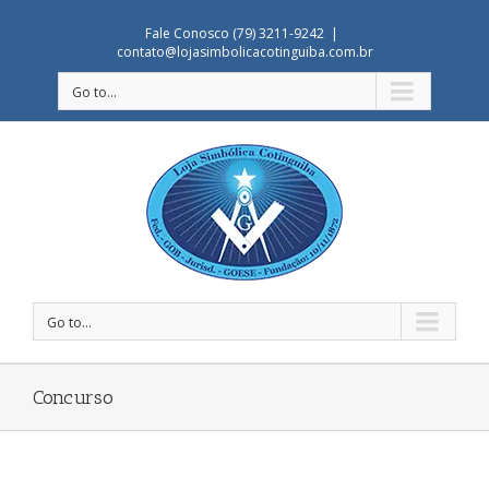
Fale Conosco (79) 3211-9242
|
contato@lojasimbolicacotinguiba.com.br
Go to...
Go to...
Concurso