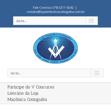
Fale Conosco (79) 3211-9242
|
contato@lojasimbolicacotinguiba.com.br
Go to...
Go to...
Participe do V Concurso
Literário da Loja
Maçônica Cotinguiba