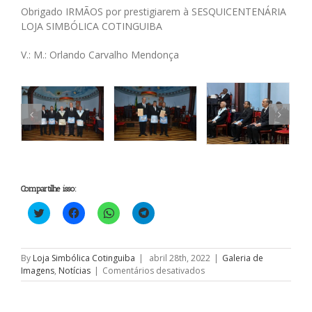
Obrigado IRMÃOS por prestigiarem à SESQUICENTENÁRIA
LOJA SIMBÓLICA COTINGUIBA
V.: M.: Orlando Carvalho Mendonça
Compartilhe isso:
Clique
Clique
Clique
Clique
para
para
para
para
compartilhar
compartilhar
compartilhar
compartilhar
no
no
no
no
Twitter(abre
Facebook(abre
WhatsApp(abre
Telegram(abre
em
em
em
em
By
Loja Simbólica Cotinguiba
|
abril 28th, 2022
|
Galeria de
nova
nova
nova
nova
em
Imagens
,
Notícias
|
Comentários desativados
janela)
janela)
janela)
janela)
Sessão
Ordinária
de