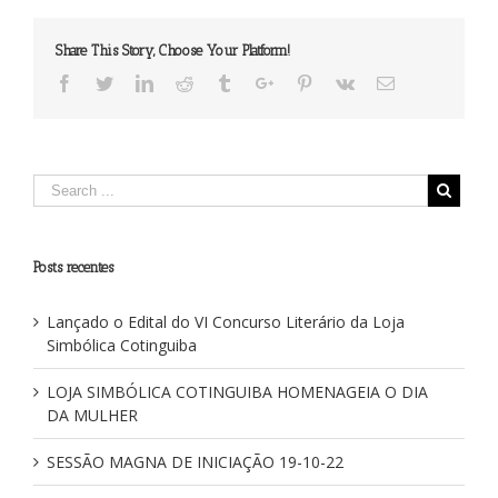
Exaltação
dos
Share This Story, Choose Your Platform!
Ir.:
Carlos
Facebook
Twitter
Linkedin
Reddit
Tumblr
Google+
Pinterest
Vk
Email
Eduardo
Muniz
de
Almeida
e
Deivid
Luiz
Oliveira
de
Posts recentes
Jesus
Lançado o Edital do VI Concurso Literário da Loja
Simbólica Cotinguiba
LOJA SIMBÓLICA COTINGUIBA HOMENAGEIA O DIA
DA MULHER
SESSÃO MAGNA DE INICIAÇÃO 19-10-22