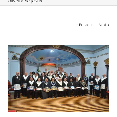
Oliveira de Jesus
Previous
Next
View
Larger
Image