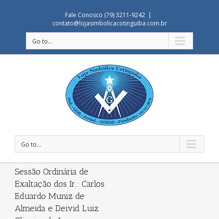
Fale Conosco (79) 3211-9242
|
contato@lojasimbolicacotinguiba.com.br
Go to...
Go to...
Sessão Ordinária de
Exaltação dos Ir.: Carlos
Eduardo Muniz de
Almeida e Deivid Luiz