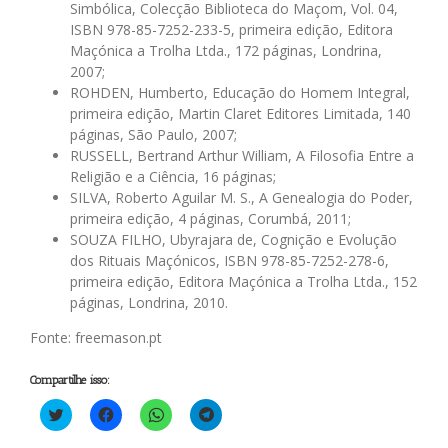
Simbólica, Colecção Biblioteca do Maçom, Vol. 04,
ISBN 978-85-7252-233-5, primeira edição, Editora
Maçónica a Trolha Ltda., 172 páginas, Londrina,
2007;
ROHDEN, Humberto, Educação do Homem Integral,
primeira edição, Martin Claret Editores Limitada, 140
páginas, São Paulo, 2007;
RUSSELL, Bertrand Arthur William, A Filosofia Entre a
Religião e a Ciência, 16 páginas;
SILVA, Roberto Aguilar M. S., A Genealogia do Poder,
primeira edição, 4 páginas, Corumbá, 2011;
SOUZA FILHO, Ubyrajara de, Cognição e Evolução
dos Rituais Maçónicos, ISBN 978-85-7252-278-6,
primeira edição, Editora Maçónica a Trolha Ltda., 152
páginas, Londrina, 2010.
Fonte: freemason.pt
Compartilhe isso:
Clique
Clique
Clique
Clique
para
para
para
para
compartilhar
compartilhar
compartilhar
compartilhar