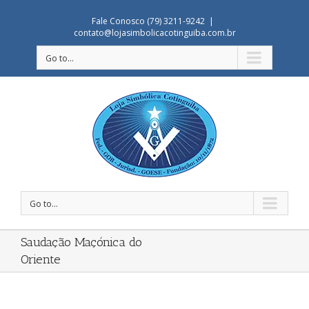
Fale Conosco (79) 3211-9242
|
contato@lojasimbolicacotinguiba.com.br
Go to...
Go to...
Saudação Maçónica do
Oriente