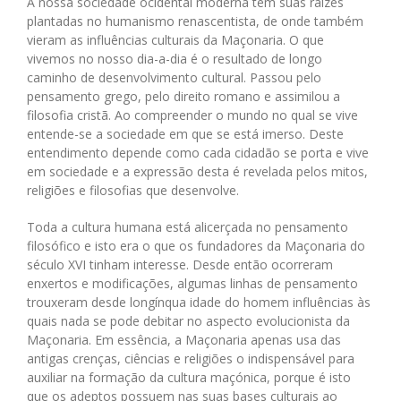
A nossa sociedade ocidental moderna tem suas raízes
plantadas no humanismo renascentista, de onde também
vieram as influências culturais da Maçonaria. O que
vivemos no nosso dia-a-dia é o resultado de longo
caminho de desenvolvimento cultural. Passou pelo
pensamento grego, pelo direito romano e assimilou a
filosofia cristã. Ao compreender o mundo no qual se vive
entende-se a sociedade em que se está imerso. Deste
entendimento depende como cada cidadão se porta e vive
em sociedade e a expressão desta é revelada pelos mitos,
religiões e filosofias que desenvolve.
Toda a cultura humana está alicerçada no pensamento
filosófico e isto era o que os fundadores da Maçonaria do
século XVI tinham interesse. Desde então ocorreram
enxertos e modificações, algumas linhas de pensamento
trouxeram desde longínqua idade do homem influências às
quais nada se pode debitar no aspecto evolucionista da
Maçonaria. Em essência, a Maçonaria apenas usa das
antigas crenças, ciências e religiões o indispensável para
auxiliar na formação da cultura maçónica, porque é isto
que os adeptos possuem nas suas bases culturais ao