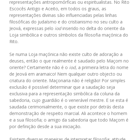
representações antropomórficas ou espiritualistas. No Rito
Escocês Antigo e Aceito, em todos os graus, as
representações divinas são influenciadas pelas linhas
filosóficas do judaísmo e do cristianismo no seu culto a
Jeová, expressas pelo
iod
inserido no delta do oriente da
Loja simbólica e outros símbolos da filosofia maçónica do
Rito.
Se numa Loja maçónica não existe culto de adoração a
deuses, então o que realmente é saudado pelo Maçom no
oriente? Certamente não é o
iod
, a primeira letra do nome
de Jeová em aramaico! Nem qualquer outro objecto ou
criatura do oriente. Maçonaria não é religião! Por simples
exclusão é possível determinar que a saudação seja
exclusiva para a representação simbólica da coluna da
sabedoria, cujo guardião é o venerável mestre. E se esta é
saudada cerimonialmente, o que existe por detrás desta
demonstração de respeito marcial. Ali acontece o homem
e a sua filosofia; o amigo da sabedoria que todo Maçom é
por definição desde a sua iniciação.
Existem diversas maneiras de interpretar filosofia: atitude