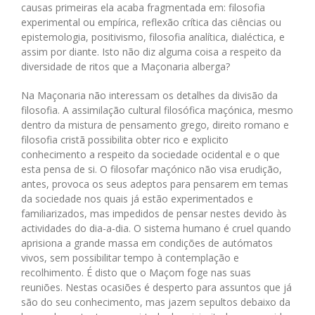
causas primeiras ela acaba fragmentada em: filosofia
experimental ou empírica, reflexão crítica das ciências ou
epistemologia, positivismo, filosofia analítica, dialéctica, e
assim por diante. Isto não diz alguma coisa a respeito da
diversidade de ritos que a Maçonaria alberga?
Na Maçonaria não interessam os detalhes da divisão da
filosofia. A assimilação cultural filosófica maçónica, mesmo
dentro da mistura de pensamento grego, direito romano e
filosofia cristã possibilita obter rico e explicito
conhecimento a respeito da sociedade ocidental e o que
esta pensa de si. O filosofar maçónico não visa erudição,
antes, provoca os seus adeptos para pensarem em temas
da sociedade nos quais já estão experimentados e
familiarizados, mas impedidos de pensar nestes devido às
actividades do dia-a-dia. O sistema humano é cruel quando
aprisiona a grande massa em condições de autómatos
vivos, sem possibilitar tempo à contemplação e
recolhimento. É disto que o Maçom foge nas suas
reuniões. Nestas ocasiões é desperto para assuntos que já
são do seu conhecimento, mas jazem sepultos debaixo da