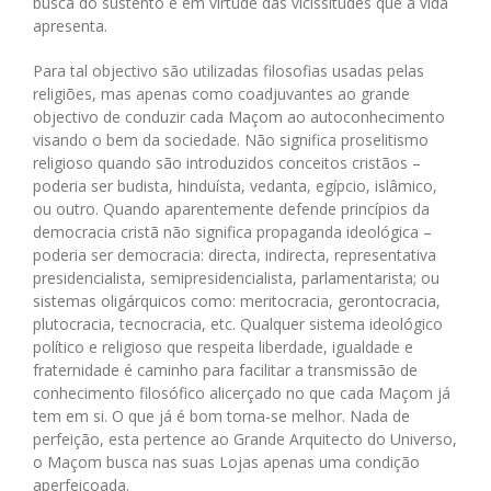
busca do sustento e em virtude das vicissitudes que a vida
apresenta.
Para tal objectivo são utilizadas filosofias usadas pelas
religiões, mas apenas como coadjuvantes ao grande
objectivo de conduzir cada Maçom ao autoconhecimento
visando o bem da sociedade. Não significa proselitismo
religioso quando são introduzidos conceitos cristãos –
poderia ser budista, hinduísta, vedanta, egípcio, islâmico,
ou outro. Quando aparentemente defende princípios da
democracia cristã não significa propaganda ideológica –
poderia ser democracia: directa, indirecta, representativa
presidencialista, semipresidencialista, parlamentarista; ou
sistemas oligárquicos como: meritocracia, gerontocracia,
plutocracia, tecnocracia, etc. Qualquer sistema ideológico
político e religioso que respeita liberdade, igualdade e
fraternidade é caminho para facilitar a transmissão de
conhecimento filosófico alicerçado no que cada Maçom já
tem em si. O que já é bom torna-se melhor. Nada de
perfeição, esta pertence ao Grande Arquitecto do Universo,
o Maçom busca nas suas Lojas apenas uma condição
aperfeiçoada.