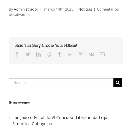
no
no
no
no
Twitter(abre
Facebook(abre
WhatsApp(abre
Telegram(abre
em
em
em
em
By
Administrador
|
março 14th, 2020
|
Notícias
|
Comentários
nova
nova
nova
nova
em
desativados
janela)
janela)
janela)
janela)
Saudação
Maçónica
do
Oriente
Share This Story, Choose Your Platform!
Facebook
Twitter
Linkedin
Reddit
Tumblr
Google+
Pinterest
Vk
Email
Posts recentes
Lançado o Edital do VI Concurso Literário da Loja
Simbólica Cotinguiba