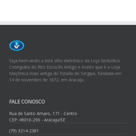
Seja bem-vindo a este sítio eletrônico da Loja Simbólica
Cotinguiba do Rito Escocês Antigo e Aceito que é a Loja
Maçônica mais antiga do Estado de Sergipe, fundada em
14 de novembro de 1872, em Aracaju.
FALE CONOSCO
Rua de Santo Amaro, 171 - Centro
CEP: 49010-290 - Aracaju/SE
(79) 3214-2381