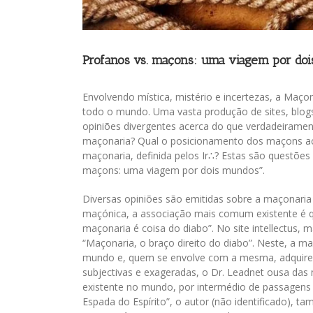
Profanos vs. maçons: uma viagem por do
Envolvendo mística, mistério e incertezas, a Maço
todo o mundo. Uma vasta produção de sites, blogs,
opiniões divergentes acerca do que verdadeiramen
maçonaria? Qual o posicionamento dos maçons ac
maçonaria, definida pelos Ir∴? Estas são questões 
maçons: uma viagem por dois mundos”.
Diversas opiniões são emitidas sobre a maçonari
maçónica, a associação mais comum existente é
maçonaria é coisa do diabo”. No site intellectus, 
“Maçonaria, o braço direito do diabo”. Neste, a m
mundo e, quem se envolve com a mesma, adquire p
subjectivas e exageradas, o Dr. Leadnet ousa das
existente no mundo, por intermédio de passagens b
Espada do Espírito”, o autor (não identificado), t