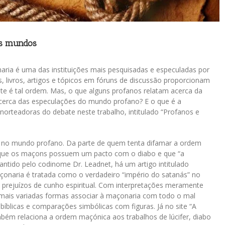
is mundos
naria é uma das instituições mais pesquisadas e especuladas por
 livros, artigos e tópicos em fóruns de discussão proporcionam
te é tal ordem. Mas, o que alguns profanos relatam acerca da
erca das especulações do mundo profano? E o que é a
norteadoras do debate neste trabalho, intitulado “Profanos e
a no mundo profano. Da parte de quem tenta difamar a ordem
 que os maçons possuem um pacto com o diabo e que “a
mantido pelo codinome Dr. Leadnet, há um artigo intitulado
açonaria é tratada como o verdadeiro “império do satanás” no
rejuízos de cunho espiritual. Com interpretações meramente
 mais variadas formas associar à maçonaria com todo o mal
íblicas e comparações simbólicas com figuras. Já no site “A
ambém relaciona a ordem maçónica aos trabalhos de lúcifer, diabo