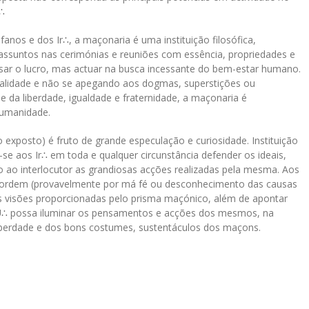
∴
nos e dos Ir∴, a maçonaria é uma instituição filosófica,
de assuntos nas cerimónias e reuniões com essência, propriedades e
visar o lucro, mas actuar na busca incessante do bem-estar humano.
talidade e não se apegando aos dogmas, superstições ou
e da liberdade, igualdade e fraternidade, a maçonaria é
humanidade.
xposto) é fruto de grande especulação e curiosidade. Instituição
se aos Ir∴ em toda e qualquer circunstância defender os ideais,
o ao interlocutor as grandiosas acções realizadas pela mesma. Aos
ordem (provavelmente por má fé ou desconhecimento das causas
as visões proporcionadas pelo prisma maçónico, além de apontar
 U∴ possa iluminar os pensamentos e acções dos mesmos, na
liberdade e dos bons costumes, sustentáculos dos maçons.