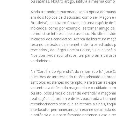
ou satanás. Noutro artigo, intitula a mesma como 
Ainda tratando a maçonaria sob a óptica do mun
em dois tópicos de discussão: como ser Maçon e os
Brasileira”, de Lázaro Chaves, há uma espécie de
indicados, como por exemplo, se tornar amigo d
demonstrar interesse pelo assunto. No site de ví
iniciação dos candidatos. Acerca da literatura ma
resumo de textos da internet e de livros editados
revelados”, de Sérgio Pereira Couto; “O que você 
Nos dois livros aqui citados, um panorama da ord
verdadeiros.
Na “Cartilha do Aprendiz”, do renomado Ir∴ José C
questões de interesse do recém admitido na orde
símbolos existentes no templo. Para tratar as es
vertentes: a defesa da maçonaria e o cuidado co
ou rito, possuímos o dever de defender a maçonar
realizações da ordem e de M∴ para toda a human
reconhecimento sem que se recorra a sinais, toqu
interlocutor permaneçam, um exame detalhado do 
e potência o suposto farsante pertence. Caso a re