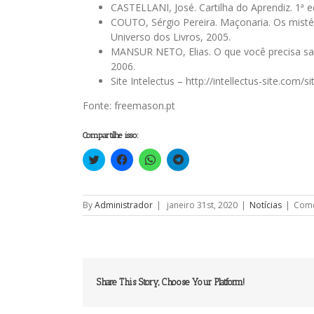
CASTELLANI, José. Cartilha do Aprendiz. 1ª e
COUTO, Sérgio Pereira. Maçonaria. Os mistér
Universo dos Livros, 2005.
MANSUR NETO, Elias. O que você precisa sab
2006.
Site Intelectus – http://intellectus-site.com
Fonte: freemason.pt
Compartilhe isso:
Clique
Clique
Clique
Clique
para
para
para
para
compartilhar
compartilhar
compartilhar
compartilhar
no
no
no
no
Twitter(abre
Facebook(abre
WhatsApp(abre
Telegram(abre
em
em
em
em
By
Administrador
|
janeiro 31st, 2020
|
Notícias
|
Come
nova
nova
nova
nova
janela)
janela)
janela)
janela)
Share This Story, Choose Your Platform!