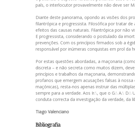
país, o interlocutor provavelmente não deve ser M
Diante deste panorama, opondo as visões dos profa
filantrópica e progressista. Filosófica por tratar 
efeitos das causas naturais. Filantrópica por não 
E progressista, considerando o postulado da imor
prevenções. Com os princípios firmados sob a égid
responsável por inúmeras conquistas em prol da 
Por estas questões abordadas, a maçonaria (como e
discreta – e não secreta como muitos dizem, deve-
princípios e trabalhos da maçonaria, demonstrand
profanos que emergem acusações falsas à nossa 
maçónicas), resta-nos apenas instruir das múltipl
sempre para a verdade. Aos Ir∴, que o G∴ A∴ D∴
conduta correcta da investigação da verdade, da 
Tiago Valenciano
Bibliografia