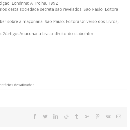
dição. Londrina: A Trolha, 1992.
ios desta sociedade secreta são revelados. São Paulo: Editora
er sobre a maçonaria. São Paulo: Editora Universo dos Livros,
/site2/artigos/maconaria-braco-direito-do-diabo.htm
em
ntários desativados
Profanos
vs.
maçons:
uma
viagem
por
Facebook
Twitter
Linkedin
Reddit
Tumblr
Google+
Pinterest
Vk
Emai
dois
mundos