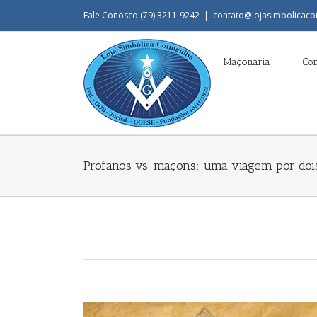
Fale Conosco (79) 3211-9242
|
contato@lojasimbolicaco
Maçonaria
Co
Profanos vs. maçons: uma viagem por do
View