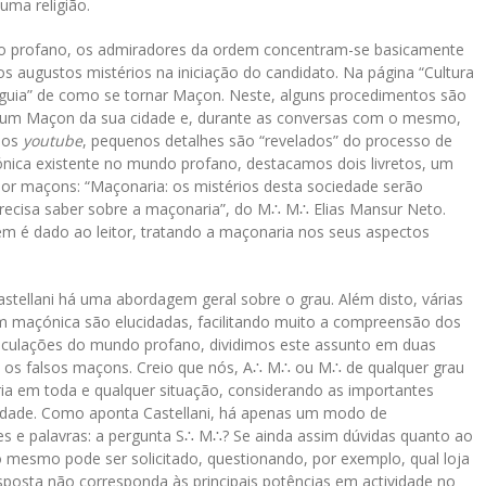
uma religião.
do profano, os admiradores da ordem concentram-se basicamente
 augustos mistérios na iniciação do candidato. Na página “Cultura
 “guia” de como se tornar Maçon. Neste, alguns procedimentos são
e um Maçon da sua cidade e, durante as conversas com o mesmo,
deos
youtube
, pequenos detalhes são “revelados” do processo de
çónica existente no mundo profano, destacamos dois livretos, um
 por maçons: “Maçonaria: os mistérios desta sociedade serão
precisa saber sobre a maçonaria”, do M∴ M∴ Elias Mansur Neto.
em é dado ao leitor, tratando a maçonaria nos seus aspectos
astellani há uma abordagem geral sobre o grau. Além disto, várias
m maçónica são elucidadas, facilitando muito a compreensão dos
peculações do mundo profano, dividimos este assunto em duas
m os falsos maçons. Creio que nós, A∴ M∴ ou M∴ de qualquer grau
ia em toda e qualquer situação, considerando as importantes
idade. Como aponta Castellani, há apenas um modo de
es e palavras: a pergunta S∴ M∴? Se ainda assim dúvidas quanto ao
mesmo pode ser solicitado, questionando, por exemplo, qual loja
sposta não corresponda às principais potências em actividade no