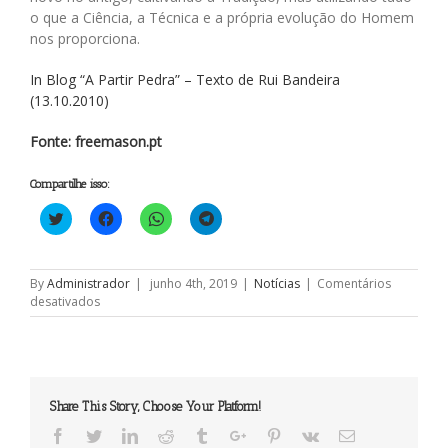
o que a Ciência, a Técnica e a própria evolução do Homem
nos proporciona.
In Blog “A Partir Pedra” – Texto de Rui Bandeira
(13.10.2010)
Fonte: freemason.pt
Compartilhe isso:
Clique
Clique
Clique
Clique
para
para
para
para
compartilhar
compartilhar
compartilhar
compartilhar
no
no
no
no
Twitter(abre
Facebook(abre
WhatsApp(abre
Telegram(abre
em
em
em
em
By
Administrador
|
junho 4th, 2019
|
Notícias
|
Comentários
nova
nova
nova
nova
em
desativados
janela)
janela)
janela)
janela)
Maçonaria
e
Modernidade
Share This Story, Choose Your Platform!
Facebook
Twitter
Linkedin
Reddit
Tumblr
Google+
Pinterest
Vk
Email