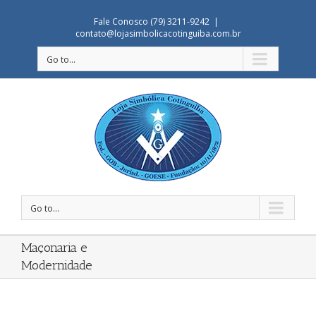
Fale Conosco (79) 3211-9242
|
contato@lojasimbolicacotinguiba.com.br
Go to...
Go to...
Maçonaria e
Modernidade