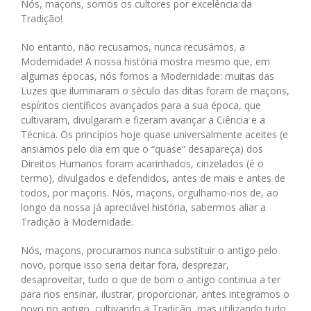
Nós, maçons, somos os cultores por excelência da
Tradição!
No entanto, não recusamos, nunca recusámos, a
Modernidade! A nossa história mostra mesmo que, em
algumas épocas, nós fomos a Modernidade: muitas das
Luzes que iluminaram o século das ditas foram de maçons,
espíritos científicos avançados para a sua época, que
cultivaram, divulgaram e fizeram avançar a Ciência e a
Técnica. Os princípios hoje quase universalmente aceites (e
ansiamos pelo dia em que o “quase” desapareça) dos
Direitos Humanos foram acarinhados, cinzelados (é o
termo), divulgados e defendidos, antes de mais e antes de
todos, por maçons. Nós, maçons, orgulhamo-nos de, ao
longo da nossa já apreciável história, sabermos aliar a
Tradição à Modernidade.
Nós, maçons, procuramos nunca substituir o antigo pelo
novo, porque isso seria deitar fora, desprezar,
desaproveitar, tudo o que de bom o antigo continua a ter
para nos ensinar, ilustrar, proporcionar, antes integramos o
novo no antigo, cultivando a Tradição, mas utilizando tudo