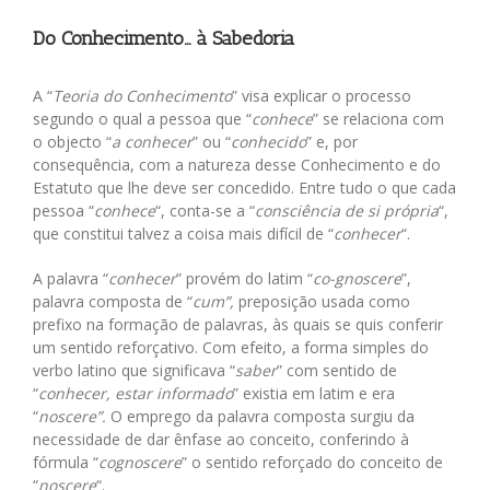
View
Larger
Do Conhecimento… à Sabedoria
Image
A “
Teoria do Conhecimento
” visa explicar o processo
segundo o qual a pessoa que “
conhece
” se relaciona com
o objecto “
a conhecer
” ou “
conhecido
” e, por
consequência, com a natureza desse Conhecimento e do
Estatuto que lhe deve ser concedido. Entre tudo o que cada
pessoa “
conhece
“, conta-se a “
consciência de si própria
“,
que constitui talvez a coisa mais difícil de “
conhecer
“.
A palavra “
conhecer
” provém do latim “
co-gnoscere
”,
palavra composta de “
cum”,
preposição usada como
prefixo na formação de palavras, às quais se quis conferir
um sentido reforçativo. Com efeito, a forma simples do
verbo latino que significava “
saber
” com sentido de
“
conhecer, estar informado
” existia em latim e era
“
noscere”.
O emprego da palavra composta surgiu da
necessidade de dar ênfase ao conceito, conferindo à
fórmula “
cognoscere
” o sentido reforçado do conceito de
“
noscere
“.