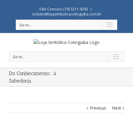
Fale Conosco (79) 3211-9242
|
contato@lojasimbolicacotinguiba.com.br
Go to...
Go to...
Do Conhecimento… à
Sabedoria
Previous
Next