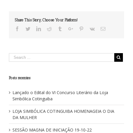
à
Sabedoria
Share This Story, Choose Your Platform!
Facebook
Twitter
Linkedin
Reddit
Tumblr
Google+
Pinterest
Vk
Email
Posts recentes
Lançado o Edital do VI Concurso Literário da Loja
Simbólica Cotinguiba
LOJA SIMBÓLICA COTINGUIBA HOMENAGEIA O DIA
DA MULHER
SESSÃO MAGNA DE INICIAÇÃO 19-10-22