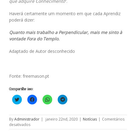
que adquire Conhecimento
“.
Haverá certamente um momento em que cada Aprendiz
poderá dizer:
Quanto mais trabalho a Perpendicular, mais me sinto à
vontade Fora do Templo.
Adaptado de Autor desconhecido
Fonte: freemason.pt
Compartilhe isso:
Clique
Clique
Clique
Clique
para
para
para
para
compartilhar
compartilhar
compartilhar
compartilhar
no
no
no
no
Twitter(abre
Facebook(abre
WhatsApp(abre
Telegram(abre
em
em
em
em
By
Administrador
|
janeiro 22nd, 2020
|
Notícias
|
Comentários
nova
nova
nova
nova
em
desativados
janela)
janela)
janela)
janela)
Do
Conhecimento…