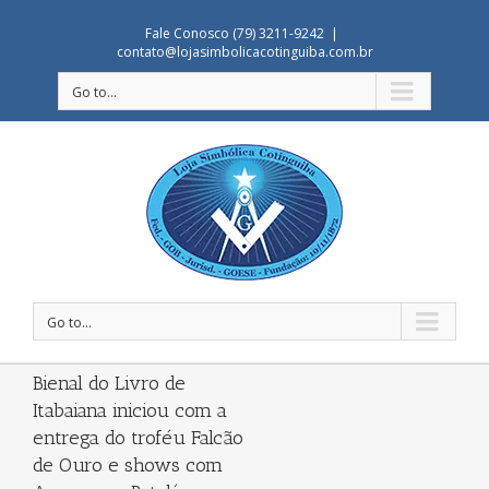
Fale Conosco (79) 3211-9242
|
contato@lojasimbolicacotinguiba.com.br
Go to...
Go to...
Bienal do Livro de
Itabaiana iniciou com a
entrega do troféu Falcão
de Ouro e shows com