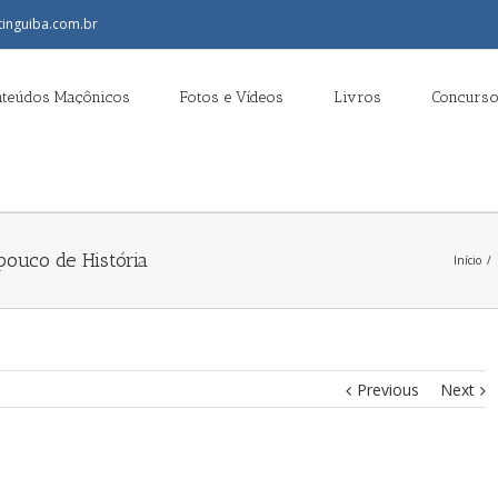
tinguiba.com.br
nteúdos Maçônicos
Fotos e Vídeos
Livros
Concurso
ouco de História
Início
/
Previous
Next