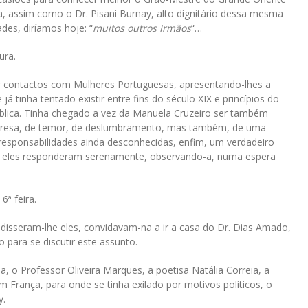
 assim como o Dr. Pisani Burnay, alto dignitário dessa mesma
es, diríamos hoje: “
muitos outros Irmãos
“…
ura.
er contactos com Mulheres Portuguesas, apresentando-lhes a
 tinha tentado existir entre fins do século XIX e princípios do
blica. Tinha chegado a vez da Manuela Cruzeiro ser também
urpresa, de temor, de deslumbramento, mas também, de uma
responsabilidades ainda desconhecidas, enfim, um verdadeiro
is eles responderam serenamente, observando-a, numa espera
ª feira.
, disseram-lhe eles, convidavam-na a ir a casa do Dr. Dias Amado,
o para se discutir este assunto.
, o Professor Oliveira Marques, a poetisa Natália Correia, a
m França, para onde se tinha exilado por motivos políticos, o
y.