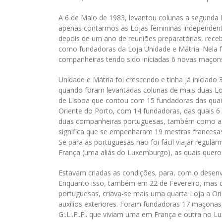
A 6 de Maio de 1983, levantou colunas a segunda 
apenas contarmos as Lojas femininas independentes
depois de um ano de reuniões preparatórias, receb
como fundadoras da Loja Unidade e Mátria. Nela f
companheiras tendo sido iniciadas 6 novas maçon
Unidade e Mátria foi crescendo e tinha já iniciad
quando foram levantadas colunas de mais duas Lo
de Lisboa que contou com 15 fundadoras das quais
Oriente do Porto, com 14 fundadoras, das quais 6 
duas companheiras portuguesas, também como adju
significa que se empenharam 19 mestras francesa
Se para as portuguesas não foi fácil viajar regular
França (uma aliás do Luxemburgo), as quais quer
Estavam criadas as condições, para, com o desenv
Enquanto isso, também em 22 de Fevereiro, mas d
portuguesas, criava-se mais uma quarta Loja a Ori
auxílios exteriores. Foram fundadoras 17 maçonas,
G:.L:.F:.F:. que viviam uma em França e outra no 