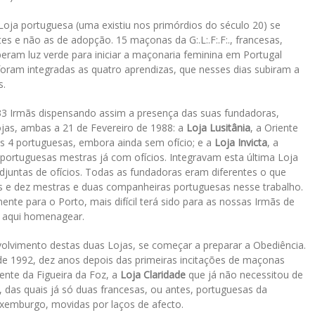
Loja portuguesa (uma existiu nos primórdios do século 20) se
 e não as de adopção. 15 maçonas da G:.L:.F:.F:., francesas,
eram luz verde para iniciar a maçonaria feminina em Portugal
oram integradas as quatro aprendizas, que nesses dias subiram a
s.
o 33 Irmãs dispensando assim a presença das suas fundadoras,
jas, ambas a 21 de Fevereiro de 1988: a
Loja Lusitânia
, a Oriente
 4 portuguesas, embora ainda sem ofício; e a
Loja Invicta
, a
portuguesas mestras já com ofícios. Integravam esta última Loja
ntas de ofícios. Todas as fundadoras eram diferentes o que
s e dez mestras e duas companheiras portuguesas nesse trabalho.
mente para o Porto, mais difícil terá sido para as nossas Irmãs de
o aqui homenagear.
olvimento destas duas Lojas, se começar a preparar a Obediência.
e 1992, dez anos depois das primeiras incitações de maçonas
ente da Figueira da Foz, a
Loja Claridade
que já não necessitou de
 das quais já só duas francesas, ou antes, portuguesas da
Luxemburgo, movidas por laços de afecto.