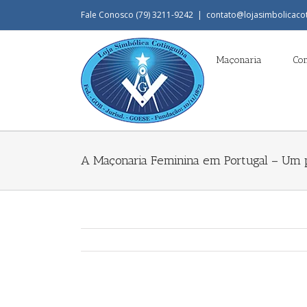
Fale Conosco (79) 3211-9242
|
contato@lojasimbolicaco
Maçonaria
Co
A Maçonaria Feminina em Portugal – Um p
View