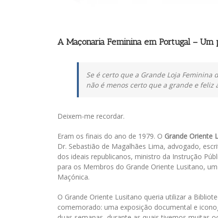
A Maçonaria Feminina em Portugal – Um p
Se é certo que a Grande Loja Feminina d
não é menos certo que a grande e feliz
Deixem-me recordar.
Eram os finais do ano de 1979. O
Grande Oriente 
Dr. Sebastião de Magalhães Lima, advogado, escrit
dos ideais republicanos, ministro da Instrução Púb
para os Membros do Grande Oriente Lusitano, um d
Maçónica.
O Grande Oriente Lusitano queria utilizar a Biblio
comemorado: uma exposição documental e iconográ
duas semanas, durante as quais tivemos muitas o