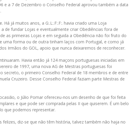
96 e a 7 de Dezembro o Conselho Federal aprovou também a data
.
 Há já muitos anos, a G:.L:.F:.F:. havia criado uma Loja
 a de fundar Lojas e eventualmente criar Obediências fora de
nde as primeiras Lojas e em seguida a Obediência não foi fruto do
de uma forma ou de outra tinham laços com Portugal, e como já
o dos Irmãos do GOL, apoio que nunca deixaremos de reconhecer.
ntinuaram. Havia então já 124 maçons portuguesas iniciadas em
evereiro de 1997, uma nova AG de Mestras portuguesas foi
o secreto, o primeiro Conselho Federal de 18 membros e de entre
nuela Cruzeiro. Desse Conselho Federal faziam parte Mestras de
 ocasião, o Júlio Pomar ofereceu-nos um desenho de que foi feita
emplares e que pode ser comprada pelas II que quiserem. É um belo
 do que podemos representar.
felizes, diz-se que não têm história, talvez também não haja no