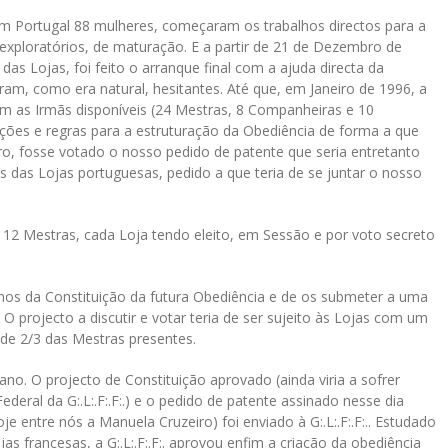
 em Portugal 88 mulheres, começaram os trabalhos directos para a
exploratórios, de maturação. E a partir de 21 de Dezembro de
das Lojas, foi feito o arranque final com a ajuda directa da
oram, como era natural, hesitantes. Até que, em Janeiro de 1996, a
u com as Irmãs disponíveis (24 Mestras, 8 Companheiras e 10
ições e regras para a estruturação da Obediência de forma a que
ro, fosse votado o nosso pedido de patente que seria entretanto
 das Lojas portuguesas, pedido a que teria de se juntar o nosso
12 Mestras, cada Loja tendo eleito, em Sessão e por voto secreto
mos da Constituição da futura Obediência e de os submeter a uma
 projecto a discutir e votar teria de ser sujeito às Lojas com um
 de 2/3 das Mestras presentes.
no. O projecto de Constituição aprovado (ainda viria a sofrer
eral da G:.L:.F:.F:.) e o pedido de patente assinado nesse dia
je entre nós a Manuela Cruzeiro) foi enviado à G:.L:.F:.F:.. Estudado
s francesas, a G:.L:.F:.F:. aprovou enfim a criação da obediência