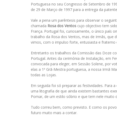
Portuguesa no seu Congresso de Setembro de 19
de 29 de Março de 1997 para a entrega da patente
Vale a pena um parêntesis para observar o seguinte.
chamada
Rosa dos Ventos
cujo objectivo tem sido
França. Portugal foi, curiosamente, o único país o
trabalho da Rosa dos Ventos, mas de Irmãs, que 
vimos, com o impulso forte, entusiasta e fratern
Entretanto os trabalhos da Comissão das Doze co
Portugal. Antes da cerimónia de Instalação, em F
convocada para eleger, em Sessão Solene, por vot
elas a 1ª Grã-Mestra portuguesa, a nossa Irmã Ma
todas as Lojas.
Em seguida foi só preparar as festividades. Para a
uma litografia de que ainda existem bastantes ex
Pomar, de um estilo sóbrio e que tem nele muito
Tudo correu bem, como previsto. E como os povos 
futuro muito mais a contar.