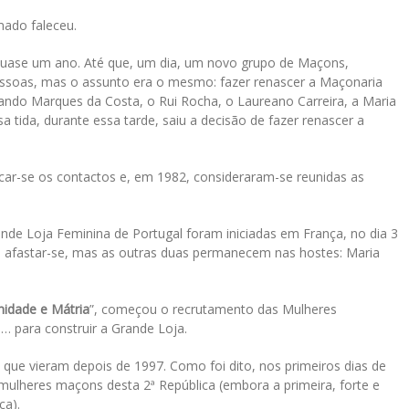
mado faleceu.
quase um ano. Até que, um dia, um novo grupo de Maçons,
ssoas, mas o assunto era o mesmo: fazer renascer a Maçonaria
ando Marques da Costa, o Rui Rocha, o Laureano Carreira, a Maria
a tida, durante essa tarde, saiu a decisão de fazer renascer a
ar-se os contactos e, em 1982, consideraram-se reunidas as
nde Loja Feminina de Portugal foram iniciadas em França, no dia 3
a afastar-se, mas as outras duas permanecem nas hostes: Maria
nidade e Mátria
”, começou o recrutamento das Mulheres
… para construir a Grande Loja.
que vieram depois de 1997. Como foi dito, nos primeiros dias de
mulheres maçons desta 2ª República (embora a primeira, forte e
ca).