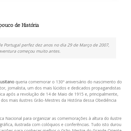
ouco de História
e Portugal perfez dez anos no dia 29 de Março de 2007,
 aventura começou muito antes.
Lusitano
queria comemorar o 130º aniversário do nascimento do
or, jornalista, um dos mais lúcidos e dedicados propagandistas
lica após a revolução de 14 de Maio de 1915 e, principalmente,
os mais ilustres Grão-Mestres da História dessa Obediência
teca Nacional para organizar as comemorações à altura do ilustre
fica, ilustrada com colóquios e conferências. Tudo isto durou
casiões para conhecer melhor o Grão-Mestre do Grande Oriente