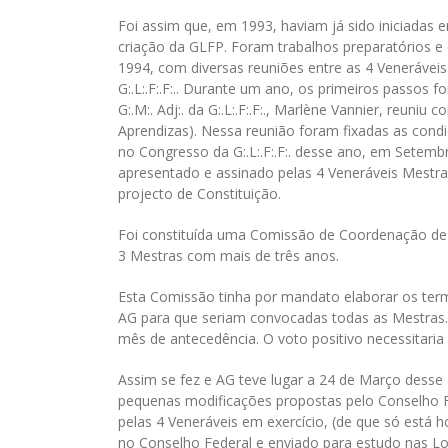
Foi assim que, em 1993, haviam já sido iniciadas
criação da GLFP. Foram trabalhos preparatórios e 
1994, com diversas reuniões entre as 4 Veneráveis 
G:.L:.F:.F:.. Durante um ano, os primeiros passos f
G:.M:. Adj:. da G:.L:.F:.F:., Marlène Vannier, reuni
Aprendizas). Nessa reunião foram fixadas as cond
no Congresso da G:.L:.F:.F:. desse ano, em Setemb
apresentado e assinado pelas 4 Veneráveis Mestras
projecto de Constituição.
Foi constituída uma Comissão de Coordenação de 
3 Mestras com mais de três anos.
Esta Comissão tinha por mandato elaborar os ter
AG para que seriam convocadas todas as Mestras. O
mês de antecedência. O voto positivo necessitaria
Assim se fez e AG teve lugar a 24 de Março desse a
pequenas modificações propostas pelo Conselho Fed
pelas 4 Veneráveis em exercício, (de que só está ho
no Conselho Federal e enviado para estudo nas Loja