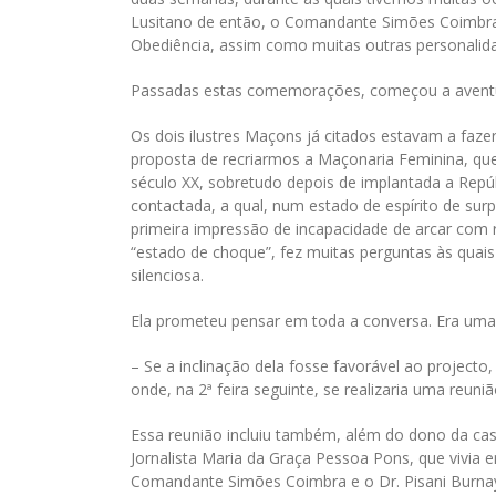
Lusitano de então, o Comandante Simões Coimbra,
Obediência, assim como muitas outras personalidad
Passadas estas comemorações, começou a avent
Os dois ilustres Maçons já citados estavam a faz
proposta de recriarmos a Maçonaria Feminina, que já
século XX, sobretudo depois de implantada a Repú
contactada, a qual, num estado de espírito de s
primeira impressão de incapacidade de arcar com 
“estado de choque”, fez muitas perguntas às qua
silenciosa.
Ela prometeu pensar em toda a conversa. Era uma 6
– Se a inclinação dela fosse favorável ao projecto
onde, na 2ª feira seguinte, se realizaria uma reuniã
Essa reunião incluiu também, além do dono da casa
Jornalista Maria da Graça Pessoa Pons, que vivia e
Comandante Simões Coimbra e o Dr. Pisani Burna