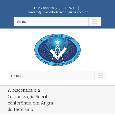
Fale Conosco (79) 3211-9242
|
contato@lojasimbolicacotinguiba.com.br
Go to...
Go to...
A Maçonaria e a
Comunicação Social –
conferência em Angra
do Heroísmo