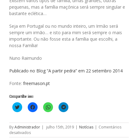
Existem vários tipos de família, umas grandes, outras
pequenas, mas a família maçónica será sempre singular e
bastante eclética…
Seja em Portugal ou no mundo inteiro, um Irmão será
sempre um irmão… e isto para mim será sempre o mais
importante. Ou não fosse esta a família que escolhi, a
nossa Família!
Nuno Raimundo
Publicado no Blog “A partir pedra” em 22 setembro 2014
Fonte:
freemason.pt
Compartilhe isso:
Clique
Clique
Clique
Clique
para
para
para
para
compartilhar
compartilhar
compartilhar
compartilhar
no
no
no
no
Twitter(abre
Facebook(abre
WhatsApp(abre
Telegram(abre
em
em
em
em
By
Administrador
|
julho 15th, 2019
|
Notícias
|
Comentários
nova
nova
nova
nova
em
desativados
janela)
janela)
janela)
janela)
A