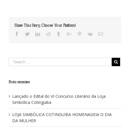
importância
da
Família
na
Share This Story, Choose Your Platform!
Maçonaria…
Facebook
Twitter
Linkedin
Reddit
Tumblr
Google+
Pinterest
Vk
Email
Posts recentes
Lançado o Edital do VI Concurso Literário da Loja
Simbólica Cotinguiba
LOJA SIMBÓLICA COTINGUIBA HOMENAGEIA O DIA
DA MULHER