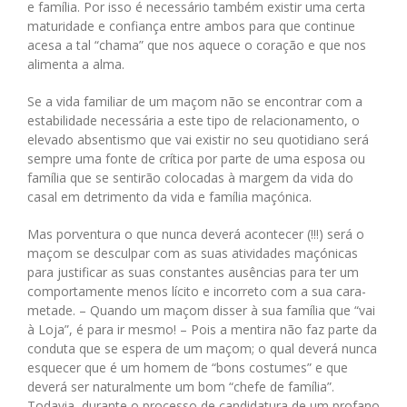
e família. Por isso é necessário também existir uma certa
maturidade e confiança entre ambos para que continue
acesa a tal “chama” que nos aquece o coração e que nos
alimenta a alma.
Se a vida familiar de um maçom não se encontrar com a
estabilidade necessária a este tipo de relacionamento, o
elevado absentismo que vai existir no seu quotidiano será
sempre uma fonte de crítica por parte de uma esposa ou
família que se sentirão colocadas à margem da vida do
casal em detrimento da vida e família maçónica.
Mas porventura o que nunca deverá acontecer (!!!) será o
maçom se desculpar com as suas atividades maçónicas
para justificar as suas constantes ausências para ter um
comportamente menos lícito e incorreto com a sua cara-
metade. – Quando um maçom disser à sua família que “vai
à Loja”, é para ir mesmo! – Pois a mentira não faz parte da
conduta que se espera de um maçom; o qual deverá nunca
esquecer que é um homem de “bons costumes” e que
deverá ser naturalmente um bom “chefe de família”.
Todavia, durante o processo de candidatura de um profano