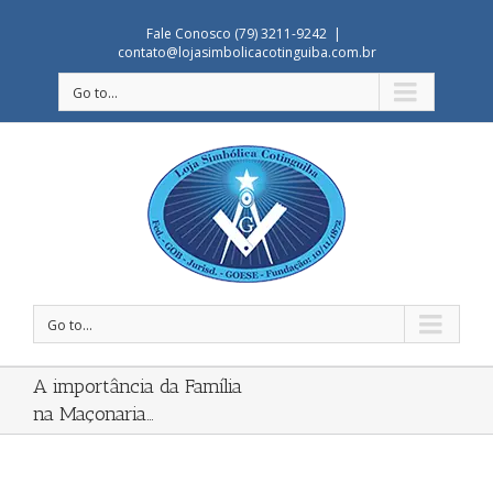
Fale Conosco (79) 3211-9242
|
contato@lojasimbolicacotinguiba.com.br
Go to...
Go to...
A importância da Família
na Maçonaria…