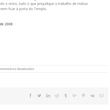
udo o resto, tudo o que prejudique o trabalho de mútuo
vem ficar à porta do Templo.
 de 2008
em
omentários desativados
Deixar
os
metais
à
porta
do
Facebook
Twitter
Linkedin
Reddit
Tumblr
Google+
Pinterest
Vk
Ema
Templo