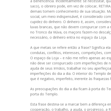
a Beneficência. Incidentalmente: se necessitar, 
saco), o obreiro pode, em vez de colocar, RETIRAR
demais tomem conhecimento de sua situação. Mas
social, um meio indispensável, é considerado co
cupidez do dinheiro. O dinheiro é, assim, consi
luvas brancas, que não devem conspurcar com a 
no Tronco da Viúva, os maçons fazem-no descalça
necessário, o dinheiro entra no espaço da Loja.
A que metais se refere então a frase? Significa e
condutas, conflitos, interesses, competições, co
O espaço da Loja – e não me refiro apenas ao esp
não deve ser conspurcado com imperfeições de n
ajuda de seus Irmãos, trabalhar no seu aperfeiço
imperfeições do dia a dia. O interior do Templo de
que é negativo, imperfeito, inerente às fraqueza
As preocupações do dia a dia ficam à porta do Te
porta do Templo.
Esta frase destina-se a marcar bem a diferença e
cooperação, o trabalho, a ajuda, o progresso, a R