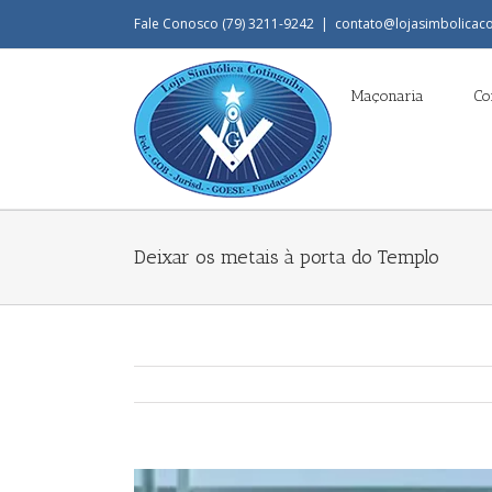
Fale Conosco (79) 3211-9242
|
contato@lojasimbolicaco
Maçonaria
Co
Deixar os metais à porta do Templo
View