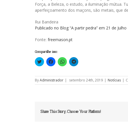
Força, a Beleza, o estudo, a iluminação mútua. T
aperfeiçoamento dos maçons, são metais, que de
Rui Bandeira
Publicado no Blog “A partir pedra” em 21 de Julho
Fonte:
freemason.pt
Compartilhe isso:
Clique
Clique
Clique
Clique
para
para
para
para
compartilhar
compartilhar
compartilhar
compartilhar
no
no
no
no
Twitter(abre
Facebook(abre
WhatsApp(abre
Telegram(abre
em
em
em
em
By
Administrador
|
setembro 24th, 2019
|
Notícias
|
C
nova
nova
nova
nova
janela)
janela)
janela)
janela)
Share This Story, Choose Your Platform!