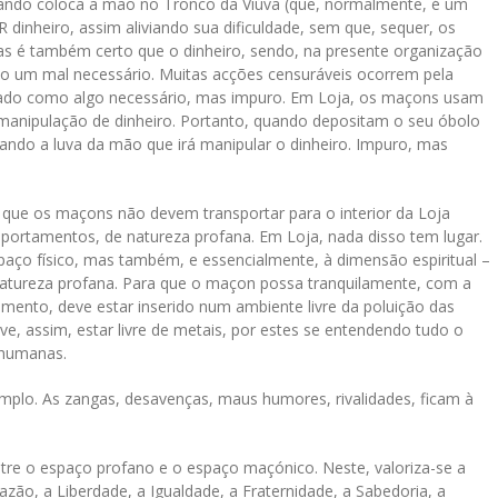
quando coloca a mão no Tronco da Viúva (que, normalmente, é um
 dinheiro, assim aliviando sua dificuldade, sem que, sequer, os
 é também certo que o dinheiro, sendo, na presente organização
mo um mal necessário. Muitas acções censuráveis ocorrem pela
derado como algo necessário, mas impuro. Em Loja, os maçons usam
manipulação de dinheiro. Portanto, quando depositam o seu óbolo
ndo a luva da mão que irá manipular o dinheiro. Impuro, mas
la que os maçons não devem transportar para o interior da Loja
mportamentos, de natureza profana. Em Loja, nada disso tem lugar.
aço físico, mas também, e essencialmente, à dimensão espiritual –
atureza profana. Para que o maçon possa tranquilamente, com a
amento, deve estar inserido num ambiente livre da poluição das
ve, assim, estar livre de metais, por estes se entendendo tudo o
s humanas.
mplo. As zangas, desavenças, maus humores, rivalidades, ficam à
ntre o espaço profano e o espaço maçónico. Neste, valoriza-se a
azão, a Liberdade, a Igualdade, a Fraternidade, a Sabedoria, a