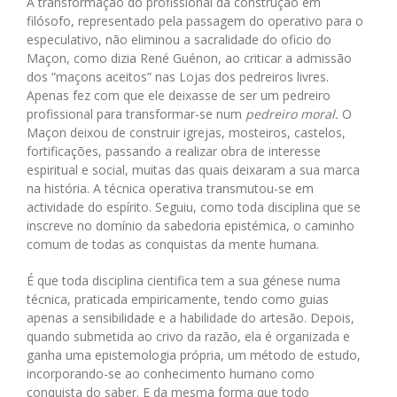
A transformação do profissional da construção em
filósofo, representado pela passagem do operativo para o
especulativo, não eliminou a sacralidade do oficio do
Maçon, como dizia René Guénon, ao criticar a admissão
dos “maçons aceitos” nas Lojas dos pedreiros livres.
Apenas fez com que ele deixasse de ser um pedreiro
profissional para transformar-se num
pedreiro moral.
O
Maçon deixou de construir igrejas, mosteiros, castelos,
fortificações, passando a realizar obra de interesse
espiritual e social, muitas das quais deixaram a sua marca
na história. A técnica operativa transmutou-se em
actividade do espírito. Seguiu, como toda disciplina que se
inscreve no domínio da sabedoria epistémica, o caminho
comum de todas as conquistas da mente humana.
É que toda disciplina cientifica tem a sua génese numa
técnica, praticada empiricamente, tendo como guias
apenas a sensibilidade e a habilidade do artesão. Depois,
quando submetida ao crivo da razão, ela é organizada e
ganha uma epistemologia própria, um método de estudo,
incorporando-se ao conhecimento humano como
conquista do saber. E da mesma forma que todo