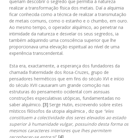
queriam descobrir o segredo que permitia à natureza
realizar a transformação física dos metais. Daí a alquimia
ficar conhecida como a técnica de realizar a transmutação
de metais comuns, como o estanho e o chumbo, em ouro.
Ao mesmo tempo, o operador alquímico, ao penetrar na
intimidade da natureza e desvelar os seus segredos, ia
também adquirindo uma consciência superior que lhe
proporcionava uma elevação espiritual ao nível de uma
experiência transcendental.
Esta era, exactamente, a esperança dos fundadores da
chamada fraternidade dos Rosa-Cruzes, grupo de
pensadores herméticos que em fins do século XVI e início
do século XVII causaram um grande comoção nas
estruturas do pensamento ocidental com asnsuas
construções especulativas utópicas, fundamentadas no
saber alquímico.
[3]
Serge Hutin, escrevendo sobre estes
místicos filósofos da utopia alquímica , diz que
“eles
constituem a colectividade dos seres elevados ao estado
superior à humanidade vulgar, possuindo desta forma os
mesmos caracteres interiores que lhes permitem
reconhecer-se entre
si”
[4]
.