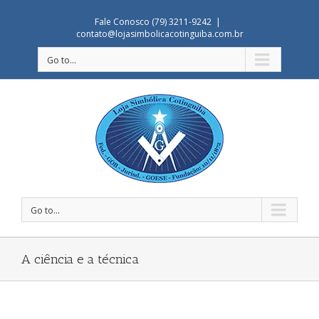
Fale Conosco (79) 3211-9242
|
contato@lojasimbolicacotinguiba.com.br
Go to...
Go to...
A ciência e a técnica