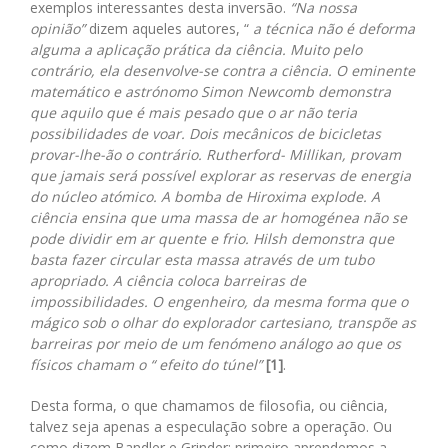
exemplos interessantes desta inversão.
“Na nossa
opinião”
dizem aqueles autores, “
a técnica não é deforma
alguma a aplicação prática da ciência. Muito pelo
contrário, ela desenvolve-se contra a ciência. O eminente
matemático e astrónomo Simon Newcomb demonstra
que aquilo que é mais pesado que o ar não teria
possibilidades de voar. Dois mecânicos de bicicletas
provar-lhe-ão o contrário. Rutherford- Millikan, provam
que jamais será possível explorar as reservas de energia
do núcleo atómico. A
bomba de Hiroxima explode. A
ciência ensina que uma massa de ar homogénea não se
pode dividir em ar quente e frio. Hilsh demonstra que
basta fazer circular esta massa através de um tubo
apropriado. A ciência coloca barreiras de
impossibilidades. O engenheiro, da mesma forma que o
mágico sob o olhar do explorador cartesiano, transpõe as
barreiras por meio de um fenómeno análogo ao que os
físicos chamam o “ efeito do túnel”
[1]
.
Desta forma, o que chamamos de filosofia, ou ciência,
talvez seja apenas a especulação sobre a operação. Ou
como dizem Bandler e Grinder: primeiro aprendemos a