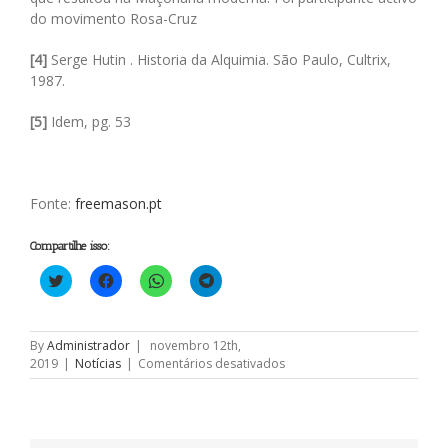
do movimento Rosa-Cruz
[4]
Serge Hutin . Historia da Alquimia. São Paulo, Cultrix,
1987.
[5]
Idem, pg. 53
Fonte:
freemason.pt
Compartilhe isso:
Clique
Clique
Clique
Clique
para
para
para
para
compartilhar
compartilhar
compartilhar
compartilhar
no
no
no
no
Twitter(abre
Facebook(abre
WhatsApp(abre
Telegram(abre
em
em
em
em
By
Administrador
|
novembro 12th,
nova
nova
nova
nova
em
2019
|
Notícias
|
Comentários desativados
janela)
janela)
janela)
janela)
A
ciência
e
a