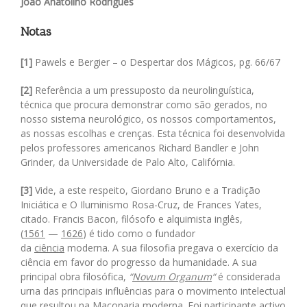
João Anatolino Rodrigues
Notas
[1]
Pawels e Bergier – o Despertar dos Mágicos, pg. 66/67
[2]
Referência a um pressuposto da neurolinguística,
técnica que procura demonstrar como são gerados, no
nosso sistema neurológico, os nossos comportamentos,
as nossas escolhas e crenças. Esta técnica foi desenvolvida
pelos professores americanos Richard Bandler e John
Grinder, da Universidade de Palo Alto, Califórnia.
[3]
Vide, a este respeito, Giordano Bruno e a Tradição
Iniciática e O Iluminismo Rosa-Cruz, de Frances Yates,
citado. Francis Bacon, filósofo e alquimista inglês,
(
1561
—
1626
) é tido como o fundador
da
ciência
moderna. A sua filosofia pregava o exercício da
ciência em favor do progresso da humanidade. A sua
principal obra filosófica,
“
Novum
Organum
“
é considerada
urna das principais influências para o movimento intelectual
que resultou na Maçonaria moderna. Foi participante activo