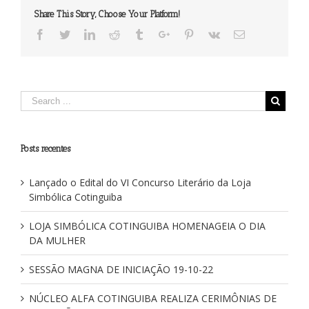
técnica
Share This Story, Choose Your Platform!
Facebook
Twitter
Linkedin
Reddit
Tumblr
Google+
Pinterest
Vk
Email
Posts recentes
Lançado o Edital do VI Concurso Literário da Loja
Simbólica Cotinguiba
LOJA SIMBÓLICA COTINGUIBA HOMENAGEIA O DIA
DA MULHER
SESSÃO MAGNA DE INICIAÇÃO 19-10-22
NÚCLEO ALFA COTINGUIBA REALIZA CERIMÔNIAS DE